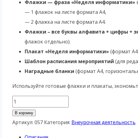
Флажки — фраза «Неделя информатики»
в
— 1 флажок на листе формата А4,
— 2 флажка на листе формата А4.
Флажки – все буквы алфавита + цифры + 
флажок отдельно).
Плакат «Неделя информатики»
(формат А4
Шаблон расписания мероприятий
(для реда
Наградные бланки
(формат А4, горизонталь
Используйте готовые флажки и плакаты, экономьт
Количество
товара
В корзину
Флажки,
Артикул:
057
Категория:
Внеурочная деятельность
плакаты
Описание