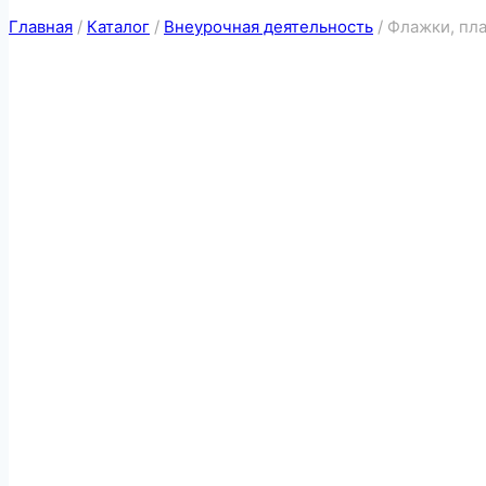
Главная
/
Каталог
/
Внеурочная деятельность
/
Флажки, пл