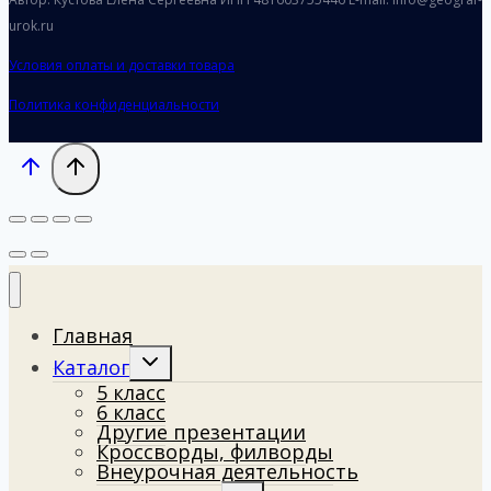
urok.ru
Условия оплаты и доставки товара
Политика конфиденциальности
Главная
Toggle
Каталог
child
5 класс
menu
6 класс
Другие презентации
Кроссворды, филворды
Внеурочная деятельность