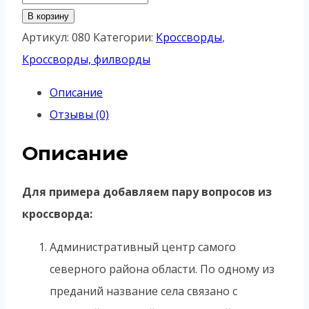
товара
В корзину
Кроссворд
Артикул:
080
Категории:
Кроссворды
,
«Брянская
Кроссворды, филворды
область:
Описание
города
Отзывы (0)
и
районные
Описание
центры»
Для примера добавляем пару вопросов из
кроссворда:
Административный центр самого
северного района области. По одному из
преданий название села связано с