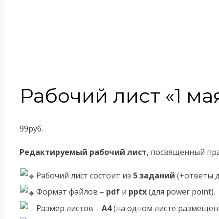
Рабочий лист «1 ма
99
руб.
Редактируемый рабочий лист
, посвященный пра
Рабочий лист состоит из
5 заданий
(+ответы д
Формат файлов –
pdf
и
pptx
(для power point).
Размер листов –
А4
(на одном листе размещены