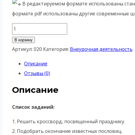
В редактируемом формате использованы стан
формате pdf использованы другие современные 
Количество
товара
В корзину
Рабочий
Артикул:
020
Категория:
Внеурочная деятельность
лист
Описание
«1
Отзывы (0)
мая.
День
Описание
Весны
и
Список заданий:
Труда»
1. Решить кроссворд, посвященный празднику.
2. Подобрать окончание известных пословиц.