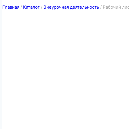
Главная
/
Каталог
/
Внеурочная деятельность
/
Рабочий лис